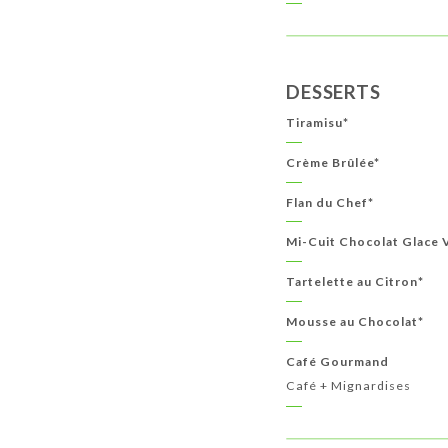
DESSERTS
Tiramisu*
Crème Brûlée*
Flan du Chef*
Mi-Cuit Chocolat Glace V
Tartelette au Citron*
Mousse au Chocolat*
Café Gourmand
Café + Mignardises