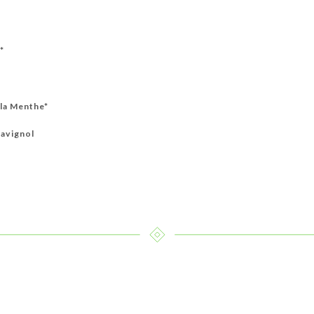
*
la Menthe*
havignol