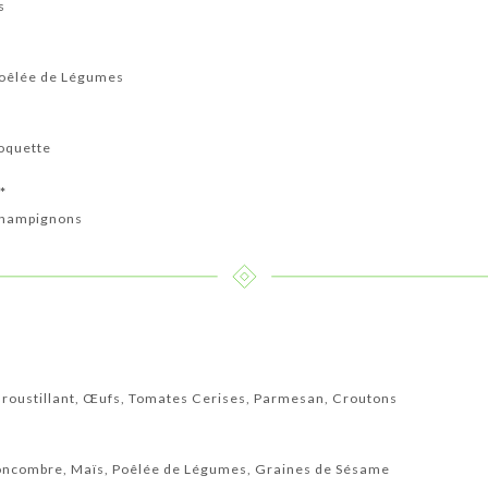
s
Poêlée de Légumes
oquette
*
Champignons
Croustillant, Œufs, Tomates Cerises, Parmesan, Croutons
oncombre, Maïs, Poêlée de Légumes, Graines de Sésame