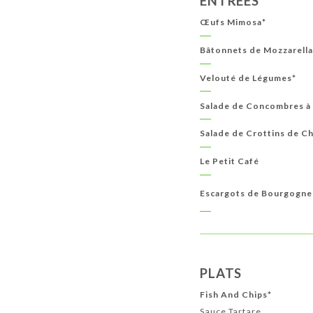
ENTRÉES
BOISSONS CHAUDES
Œufs Mimosa*
Bâtonnets de Mozzarella
Velouté de Légumes*
Salade de Concombres à 
Salade de Crottins de C
Le Petit Café
Escargots de Bourgogne
PLATS
Fish And Chips*
Sauce Tartare