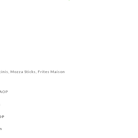
cinis, Mozza Sticks, Frites Maison
 AOP
s
AOP
n