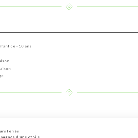
nfant de - 10 ans
aison
Maison
ge
urs fériés
mpagnés d'une étoile