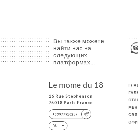
Вы также можете
найти нас на
следующих
платформах…
Le mome du 18
ГЛА
ГАЛ
16 Rue Stephenson
ОТ
75018 Paris France
МЕ
+33977910257
СВЯ
ОФИ
RU